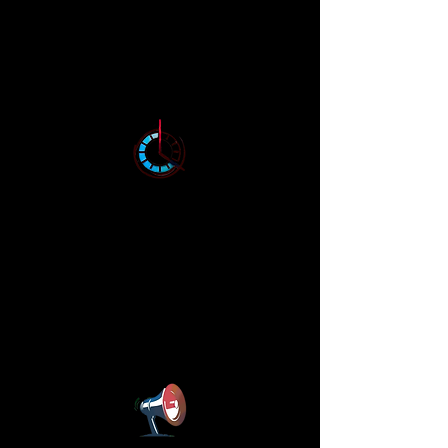
1. Scrollstories vekker følelser,
etablerer tilknytning og øker
bevisstheten rundt din
merkevare.
2. Større bilder, spennende
innhold og overraskende nye
elementer i presentasjonen
holder leseren engasjert
lenger og styrker budskapet
ditt ytterligere.