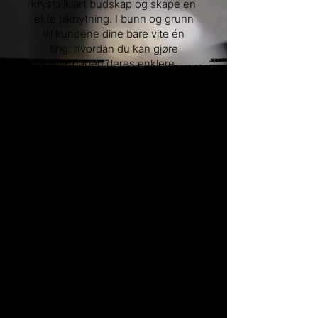
krystallklart budskap og skape en
ekte tilknytning. I bunn og grunn
vil kundene dine bare vite én
ting: hvordan du kan gjøre
hverdagen deres enklere.
Er budskapet ditt uklart, går de
videre.
Treffer du derimot med de rette
ordene, forstår de nøyaktig
hvordan du kan hjelpe dem. Da
blir veien til handling kort.
Vi hjelper dere med å finne og
formidle deres unike
merkevarehistorie, slik at dere
tiltrekker dere de riktige kundene
og de beste hodene.
Se våre pakkeløsninger eller
kontakt oss for en skreddersydd
plan.