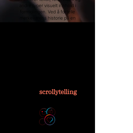
andre typer visuelt innhold i
formidlingen. Ved å fortelle
merkevarens historie på en
overbevisende og interaktiv
måte, kan du skape et varig
inntrykk. I tillegg holder du på
publikums oppmerksomhet mye
lenger enn en typisk
landingsside eller bloggartikkel.
Tre gode grunner til
å velge
scrollytelling