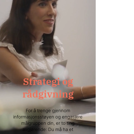
Strategi og
rådgivning
For å trenge gjennom
informasjonsstøyen og engasjere
målgruppen din, er to ting
avgjørende: Du må ha et