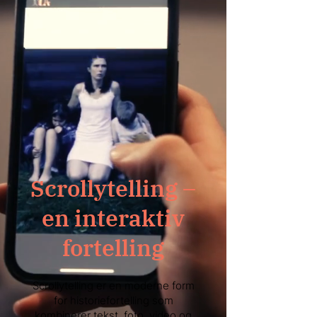
Pris: fra 40 250,– eks. mva.
Pris (12 måneder): fra 123 850,– eks. 
mva.
Scrollytelling –
en interaktiv
fortelling
Scrollytelling er en moderne form
for historiefortelling som
kombinerer tekst, foto, video og