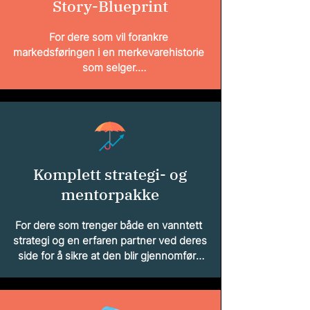
Story-Blueprint
Pris: fra 17 000 eks. mva
For dere som vil forankre 
markedsføringen i en merkevarehistorie 
som selger.

Gjennom en felles workshop på 6–8 
timer legger vi det strategiske 
fundamentet for deres 
merkevarehistorie. Denne innsikten 
bruker vi til å utarbeide et komplett 
Komplett strategi- og
«Story-Blueprint» – et strategisk veikart 
som gir dere håndfaste verktøy for å 
mentorpakke
lykkes:

For dere som trenger både en vanntett 
•En slagkraftig kjernefortelling: En kort 
strategi og en erfaren partner ved deres 
og presis presentasjon (elevator pitch) 
side for å sikre at den blir gjennomført.

som umiddelbart kommuniserer deres 
verdi.

Denne pakken inneholder alt fra 
«Workshop og Story-Blueprint», og gir 