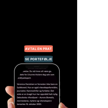
Vurderer dere et langsiktig
samarbeid?
Vi tilbyr rabatterte priser ved
faste avtaler. Kontakt oss gjerne
for et skreddersydd tilbud.
AVTAL EN PRAT
SE PORTEFØLJE