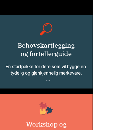
Behovskartlegging
og fortellerguide
En startpakke for dere som vil bygge en 
tydelig og gjenkjennelig merkevare.

Gjennom et dybdeintervju på inntil tre 
timer, definerer vi kjernen i deres 
merkevarehistorie og avdekker deres 
unike posisjon. Basert på dette, lager vi 
en praktisk guide for hvordan dere bør 
kommunisere budskapet deres i alle 
Workshop og
deres kommunikasjonskanaler.
