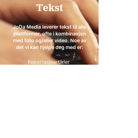
Tekst
JoDa Media leverer tekst til alle
plattformer, ofte i kombinasjon
med foto og/eller video. Noe av
det vi kan hjelpe deg med er:
Reportasjeartikler
Portrettintervju
Nyhetsartikler
Blogginnhold
Pressemeldinger
Nettsideinnhold og
nettsideproduksjon
Magasiner og bøker