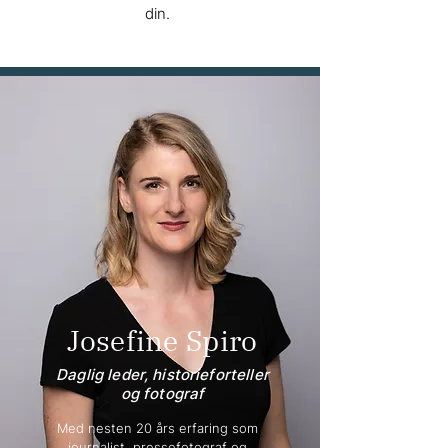
din.
Josefine Spiro
Daglig leder, historieforteller
og fotograf
Med nesten 20 års erfaring som 
journalist, pressefotograf og 