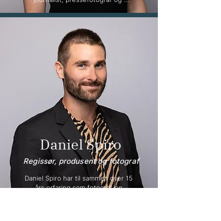
innholdsprodusent har Josefine 
inngående kunnskap om 
historiefortelling, tekstproduksjon og 
digital innholdsmarkedsføring. 
Hennes kompetanse inkluderer også 
produksjon av nettsider og innhold 
for sosiale medier.
Daniel Spiro
Regissør, produsent og fotograf
Daniel Spiro har til sammen over 15 
års erfaring som fotograf og 
filmregissør. Han bringer en god 
blanding av kreativitet og teknisk 
ekspertise til teamet. Daniel leder 