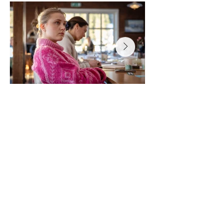
JoDa Media - Historiefortellingsbyrå
Copyright: JoDa Media AS, 2024
Org nr:
933106772