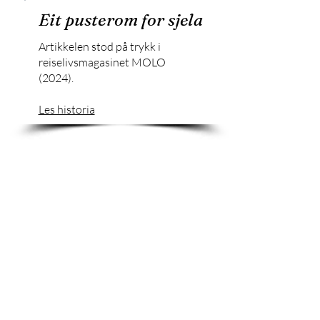
Eit pusterom for sjela
Artikkelen stod på trykk i
reiselivsmagasinet MOLO
(2024).
Les historia
JoDa Media - Historiefortellingsbyrå
Copyright: JoDa Media AS, 2024
Org nr:
933106772
Les personvernerklæring