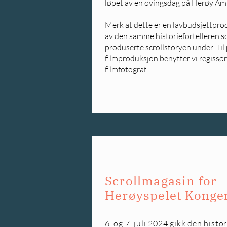
løpet av en øvingsdag på Herøy Amf
Merk at dette er en lavbudsjettpro
av den samme historiefortelleren 
produserte scrollstoryen under. Til 
filmproduksjon benytter vi regissør
filmfotograf.
Scrollmagasin for
Herøyspelet Konge
6. og 7. juli 2024 gikk den histo