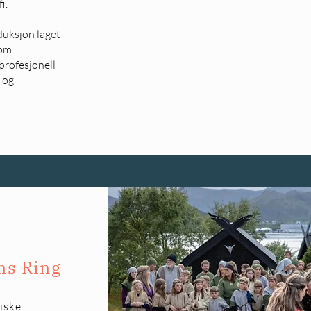
i.
duksjon laget
som
profesjonell
 og
ns Ring
riske